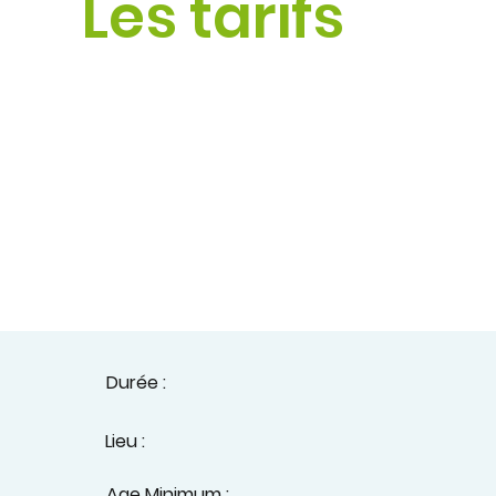
Les tarifs
Durée :
Lieu :
Age Minimum :