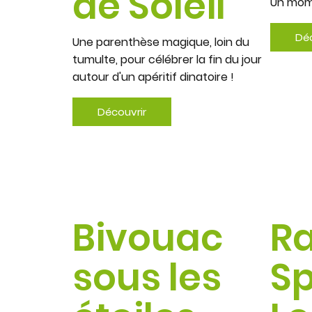
de Soleil
Un mome
Déc
Une parenthèse magique, loin du
tumulte, pour célébrer la fin du jour
autour d'un apéritif dinatoire !
Découvrir
Bivouac
R
sous les
Sp