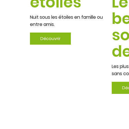
étoiles
Le
b
Nuit sous les étoiles en famille ou
entre amis.
s
Découvrir
de
Les plu
sans c
Déc