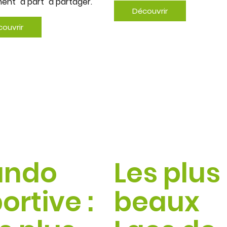
nt "à part" à partager.
Découvrir
ouvrir
ando
Les plus
ortive :
beaux