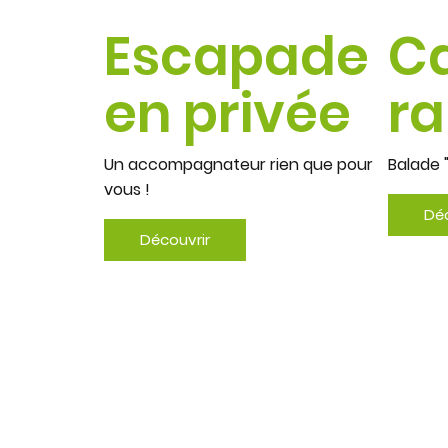
Escapade
C
en privée
r
Un accompagnateur rien que pour
Balade 
vous !
Déc
Découvrir