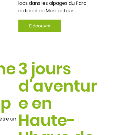
lacs dans les alpages du Parc
national du Mercantour.
Découvrir
ne
3 jours
d'aventur
ap
e en
Haute-
être un