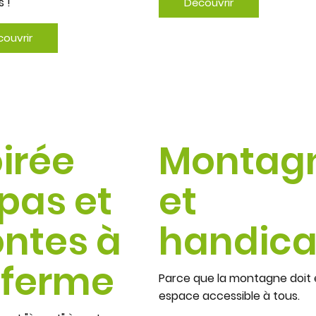
 !
Découvrir
ouvrir
irée
Montag
pas et
et
ntes à
handic
 ferme
Parce que la montagne doit 
espace accessible à tous.