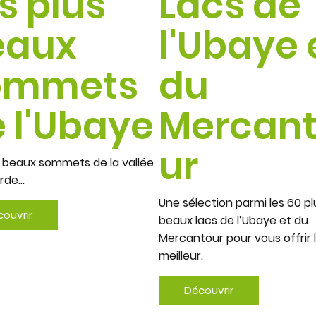
s plus
Lacs de
eaux
l'Ubaye 
ommets
du
 l'Ubaye
Mercan
ur
s beaux sommets de la vallée
orde…
Une sélection parmi les 60 pl
ouvrir
beaux lacs de l’Ubaye et du
Mercantour pour vous offrir 
meilleur.
Découvrir