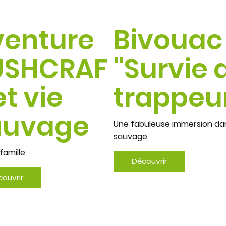
venture
Bivouac
USHCRAF
"Survie 
et vie
trappeu
auvage
Une fabuleuse immersion dan
sauvage.
famille
Découvrir
ouvrir