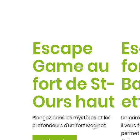
Escape
E
Game au
fo
fort de St-
B
Ours haut
et
Plongez dans les mystères et les
Un parc
profondeurs d'un fort Maginot
il vous 
permett