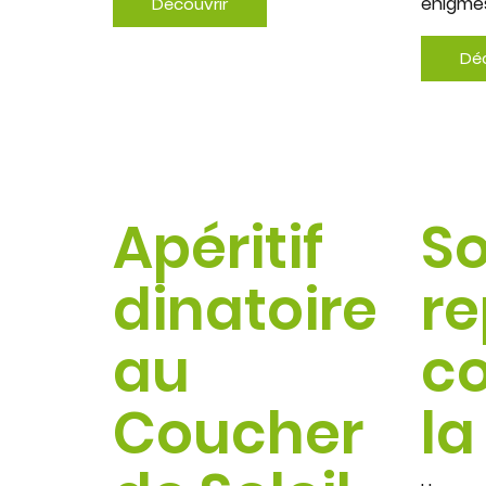
énigmes
Découvrir
Déc
Apéritif
So
dinatoire
re
au
co
Coucher
la