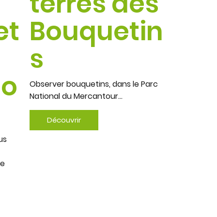
terres des
et
Bouquetin
s
to
Observer bouquetins, dans le Parc
National du Mercantour...
Découvrir
us
le