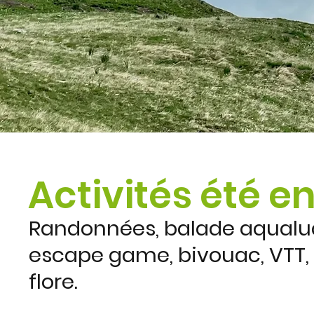
Activités été e
Randonnées, balade aqualudi
escape game, bivouac, VTT, 
flore.