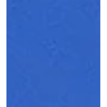
Découvrir dans la Vallée de l'Ubaye
en VTT.
La vallée de l'Ubaye et sa capitale Barcelonnette,
nichée au cœur des Alpes du Sud, est une destination
idéale pour les amateurs de VTT. Avec ses paysages
variés, ses sentiers bien entretenus et son ambiance
authentique, elle offre des expériences uniques pour
tous les niveaux. Que vous soyez débutant ou vététiste
confirmé, la vallée de l’Ubaye propose des parcours qui
allient plaisir, défi et découverte. Des sentiers pour tous
les niveaux La vallée de l'Ubaye dispose d’un ré