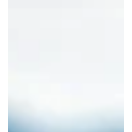
Les grands animaux de montagne
à découvrir en Ubaye
L’Ubaye, vallée alpine située dans les Alpes du Sud, est
un véritable refuge pour la faune sauvage. Ses
paysages variés, entre sommets escarpés, forêts
denses et prairies d’altitude, offrent un habitat idéal à
plusieurs grands animaux de montagne. Pour les
amoureux de la nature et les randonneurs, observer
ces espèces dans leur milieu naturel est une
expérience inoubliable. Voici un aperçu des grands
animaux que l’on peut rencontrer en Ubaye. Le
bouquetin, emblème des Alpes L